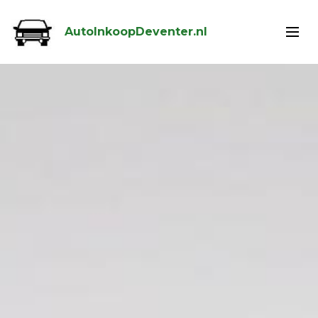
AutoInkoopDeventer.nl